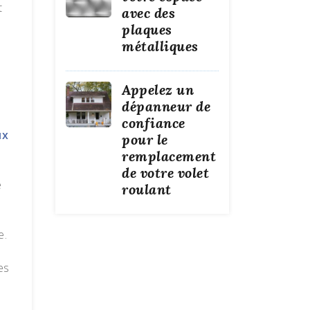
t
avec des
plaques
métalliques
Appelez un
dépanneur de
confiance
ux
pour le
remplacement
de votre volet
e
roulant
e.
es