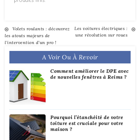
produits finis.
Les voitures électriques :
Post
Volets roulants : découvrez
une révolution sur roues
les atouts majeurs de
l’intervention d’un pro !
navigation
A Voir Ou À Revoir
Comment améliorer le DPE avec
de nouvelles fenêtres à Reims ?
Pourquoi l’étanchéité de votre
toiture est cruciale pour votre
maison ?